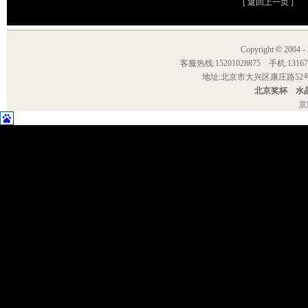
[
返回上一页
]
Copyright
©
2004
客服热线:15201028875 手机:1
地址:北京市大兴区康庄路52号院 E-
北京奖杯
水
京I