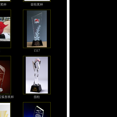
圆奖杯
齿轮奖杯
旗
1517
蓝弧形奖杯
扭柱