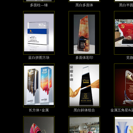
多面柱---锤
黑白多面体
黑白半
蓝白拼图方块
多面体彩印
党
长方体+金属
黑白斜体组合
金属五角星&