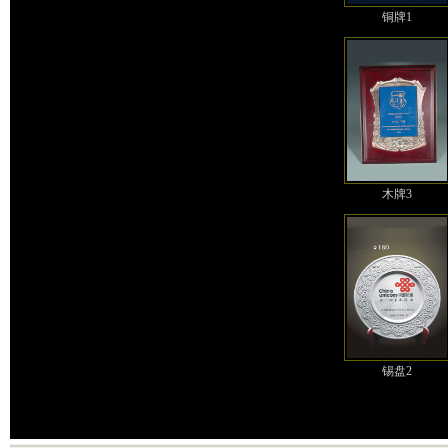
铜牌1
木牌3
锡盘2